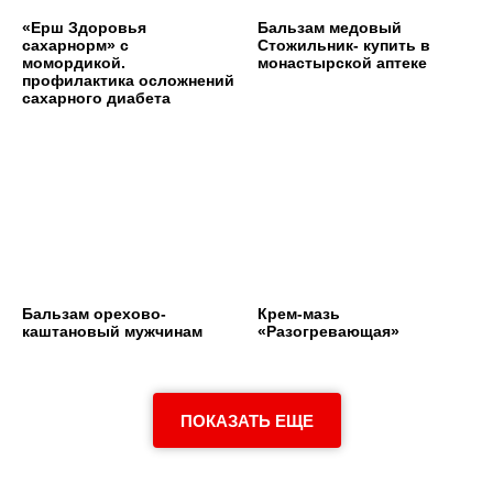
«Ерш Здоровья
Бальзам медовый
сахарнорм» с
Стожильник- купить в
момордикой.
монастырской аптеке
профилактика осложнений
сахарного диабета
Бальзам орехово-
Крем-мазь
каштановый мужчинам
«Разогревающая»
ПОКАЗАТЬ ЕЩЕ