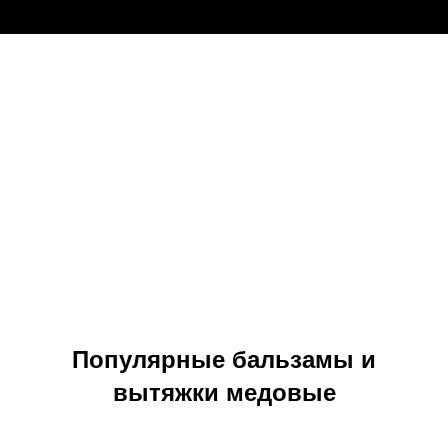
против сахарного диабета , Мази на травах от боли в
суставах, бальзамы медовые улучшающие зрение…
Бальзамы медовые снижающие давление, вытяжки медовые
улучшающие память человека, травяной чаи против
сахарного диабета , Мази на травах от боли в суставах,
бальзамы медовые улучшающие зрение. Интернет-магазин
Монастырская аптека продает товары для здоровья и
красоты: монастырский сбор, травяной чай, масло черного
тмина,травяные сборы, медовые бальзамы, Бальзам
стожильник, ерш для кишечника, противораковый сбор трав,
белогорский сбор, противораковый чай, гинкго билоба
бальзам, биодобавки, здоровое питание, по низким ценам с
доставкой по всей стране. Продукция, изготавливается на
основе лекарственных трав. Это травяной сбор, мази на
травах от псориаза, мази от трофических язв , а также
натуральные сыродавленные масла от запоров. Масло
маклюры от боли в суставах , медовые вытяжки , медовые
бальзамы. Все наши медовые вытяжки по народным рецептам
из древних
Популярные бальзамы и
вытяжки медовые