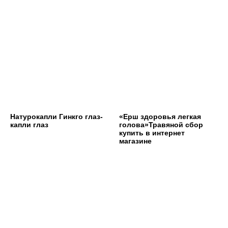
Натурокапли Гинкго глаз-
«Ерш здоровья легкая
капли глаз
голова»Травяной сбор
купить в интернет
магазине